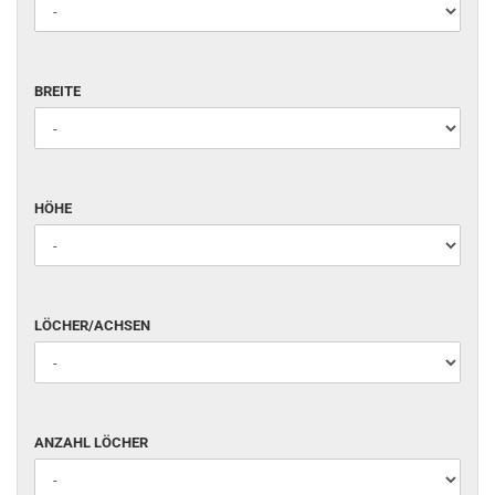
BREITE
BREITE
HÖHE
HÖHE
LÖCHER/ACHSEN
LÖCHER/ACHSEN
ANZAHL
ANZAHL LÖCHER
LÖCHER