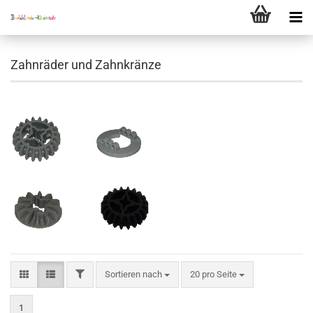
Zahnräder und Zahnkränze
FILTER
Sortieren nach
pro Seite
Sortieren nach
20 pro Seite
1