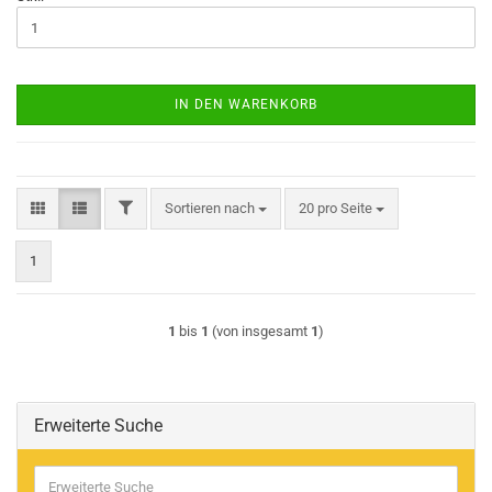
IN DEN WARENKORB
FILTER
Sortieren nach
pro Seite
Sortieren nach
20 pro Seite
1
1
bis
1
(von insgesamt
1
)
Erweiterte Suche
Erweiterte