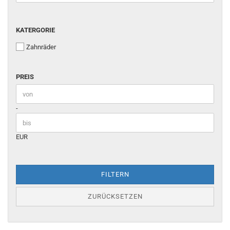
KATERGORIE
KATERGORIE
Zahnräder
PREIS
PREIS
Preis bis
-
EUR
FILTERN
ZURÜCKSETZEN