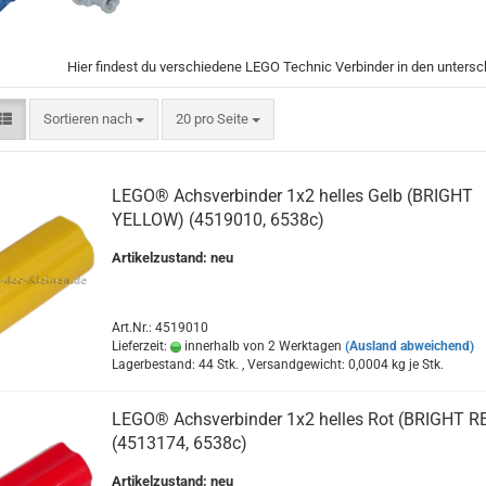
Hier findest du verschiedene LEGO Technic Verbinder in den unters
Sortieren nach
pro Seite
Sortieren nach
20 pro Seite
LEGO® Achsverbinder 1x2 helles Gelb (BRIGHT
YELLOW) (4519010, 6538c)
Artikelzustand: neu
Art.Nr.: 4519010
Lieferzeit:
innerhalb von 2 Werktagen
(Ausland abweichend)
Lagerbestand: 44 Stk. , Versandgewicht:
0,0004
kg je Stk.
LEGO® Achsverbinder 1x2 helles Rot (BRIGHT R
(4513174, 6538c)
Artikelzustand: neu