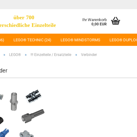
über 700
Ihr Warenkorb
erschiedliche Einzelteile
0,00 EUR
36)
LEGO® TECHNIC (24)
LEGO® MINDSTORMS
LEGO® DUPLO
»
»
»
LEGO®
!!! Einzelteile / Ersatzteile
Verbinder
der