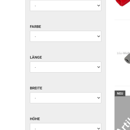
FARBE
FARBE
LÄNGE
LÄNGE
BREITE
BREITE
NEU
HÖHE
HÖHE