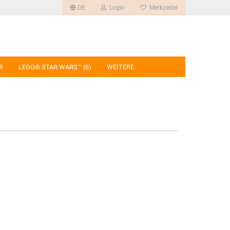
DE
Login
Merkzettel
®
LEGO® STAR WARS™ (6)
WEITERE