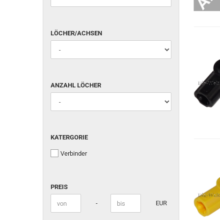
LÖCHER/ACHSEN
LÖCHER/ACHSEN
ANZAHL
ANZAHL LÖCHER
LÖCHER
KATERGORIE
KATERGORIE
Verbinder
PREIS
PREIS
Preis bis
-
EUR