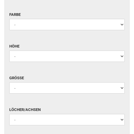
FARBE
FARBE
HÖHE
HÖHE
GRÖSSE
GRÖSSE
LÖCHER/ACHSEN
LÖCHER/ACHSEN