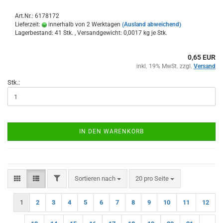
Art.Nr.: 6178172
Lieferzeit:
innerhalb von 2 Werktagen
(Ausland abweichend)
Lagerbestand: 41 Stk. , Versandgewicht:
0,0017
kg je Stk.
0,65 EUR
inkl. 19% MwSt. zzgl.
Versand
Stk.:
IN DEN WARENKORB
FILTER
Sortieren nach
pro Seite
Sortieren nach
20 pro Seite
1
2
3
4
5
6
7
8
9
10
11
12