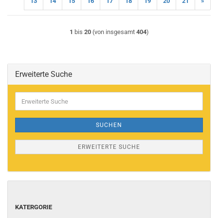
13
14
15
16
17
18
19
20
21
»
1
bis
20
(von insgesamt
404
)
Erweiterte Suche
Erweiterte
Suche
SUCHEN
ERWEITERTE SUCHE
KATERGORIE
KATERGORIE