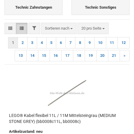
Technic Zahnstangen
Technic Sonstiges
FILTER
Sortieren nach
pro Seite
Sortieren nach
20 pro Seite
1
2
3
4
5
6
7
8
9
10
11
12
13
14
15
16
17
18
19
20
21
»
LEGO® Kabel flexibel 11L / 11M Mittelsteingrau (MEDIUM
STONE GREY) (bb0008c11L, bb0008c)
Artikelzustand: neu