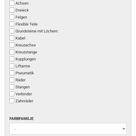
Achsen
Dreieck
Felgen
Flexible Teile
Grundsteine mit Löchern
Kabel
Kreuzachse
Kreuzstange
Kupplungen
Liftarme
Pneumatik
Räder
Stangen
Verbinder
Zahnräder
FARBFAMILIE
FARBFAMILIE