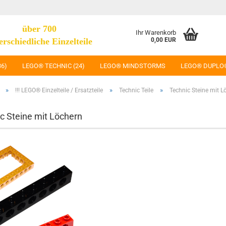
über 700
Ihr Warenkorb
erschiedliche Einzelteile
0,00 EUR
36)
LEGO® TECHNIC (24)
LEGO® MINDSTORMS
LEGO® DUPLO
»
»
»
!!! LEGO® Einzelteile / Ersatzteile
Technic Teile
Technic Steine mit L
c Steine mit Löchern