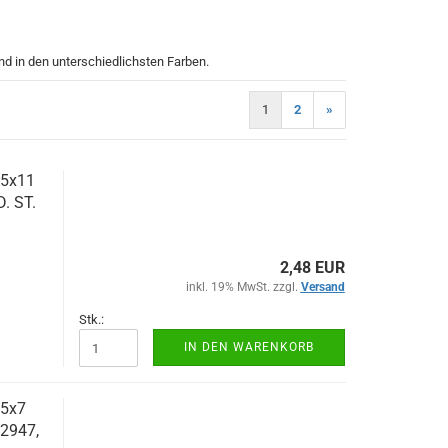
nd in den unterschiedlichsten Farben.
1
2
»
 5x11
D. ST.
2,48 EUR
inkl. 19% MwSt. zzgl.
Versand
Stk.:
IN DEN WARENKORB
 5x7
52947,