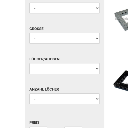
GRÖSSE
GRÖSSE
LÖCHER/ACHSEN
LÖCHER/ACHSEN
ANZAHL
ANZAHL LÖCHER
LÖCHER
PREIS
PREIS