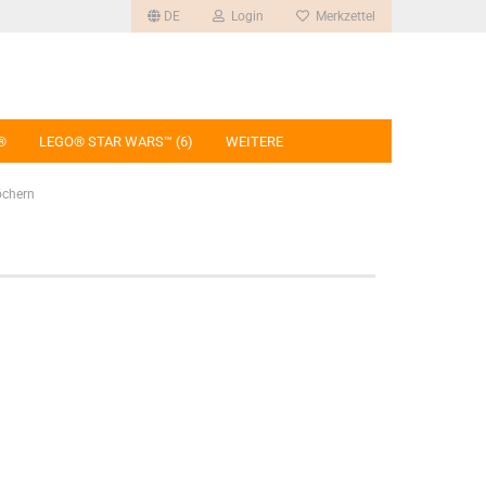
DE
Login
Merkzettel
®
LEGO® STAR WARS™ (6)
WEITERE
öchern