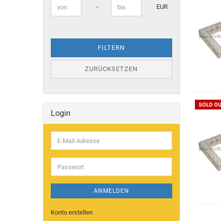
Preis bis
-
EUR
FILTERN
ZURÜCKSETZEN
SOLD O
Login
E-
Mail-
Adresse
Passwort
ANMELDEN
Konto erstellen