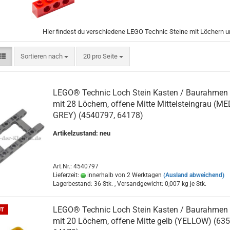
Hier findest du verschiedene LEGO Technic Steine mit Löchern u
Sortieren nach
pro Seite
Sortieren nach
20 pro Seite
LEGO® Technic Loch Stein Kasten / Baurahmen
mit 28 Löchern, offene Mitte Mittelsteingrau (ME
GREY) (4540797, 64178)
Artikelzustand: neu
Art.Nr.: 4540797
Lieferzeit:
innerhalb von 2 Werktagen
(Ausland abweichend)
Lagerbestand: 36 Stk. , Versandgewicht:
0,007
kg je Stk.
LEGO® Technic Loch Stein Kasten / Baurahmen
UT
mit 20 Löchern, offene Mitte gelb (YELLOW) (63