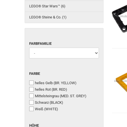
LEGO® Star Wars™ (6)
LEGO® Steine & Co. (1)
FARBFAMILIE
FARBFAMILIE
FARBE
FARBE
helles Gelb (BR. YELLOW)
helles Rot (BR. RED)
Mittelsteingrau (MED. ST. GREY)
Schwarz (BLACK)
Weiß (WHITE)
HÖHE
HÖHE