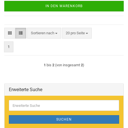
IN DEN WARENKORB
Sortieren nach
pro Seite
Sortieren nach
20 pro Seite
1
1
bis
2
(von insgesamt
2
)
Erweiterte Suche
Erweiterte
Suche
SUCHEN