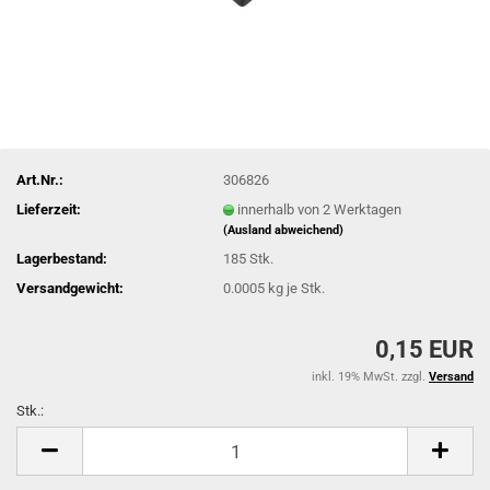
Art.Nr.:
306826
Lieferzeit:
innerhalb von 2 Werktagen
(Ausland abweichend)
Lagerbestand:
185
Stk.
Versandgewicht:
0.0005
kg je Stk.
0,15 EUR
inkl. 19% MwSt. zzgl.
Versand
Stk.:
Stk.