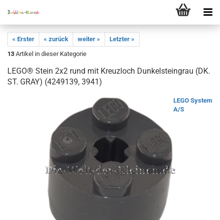
« Erster
« zurück
weiter »
Letzter »
13
Artikel in dieser Kategorie
LEGO® Stein 2x2 rund mit Kreuzloch Dunkelsteingrau (DK.
ST. GRAY) (4249139, 3941)
LEGO System
A/S