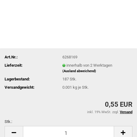
Art.Nr.:
6268169
Lieferzeit:
innerhalb von 2 Werktagen
(Ausland abweichend)
Lagerbestand:
187
Stk.
Versandgewicht:
0.001
kg je Stk.
0,55 EUR
inkl. 19% MwSt. zzgl.
Versand
Stk.:
Stk.