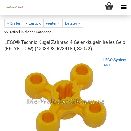
« Erster
« zurück
weiter »
Letzter »
22
Artikel in dieser Kategorie
LEGO® Technic Kugel Zahnrad 4 Gelenkkugeln helles Gelb
(BR. YELLOW) (4203493, 6284189, 32072)
LEGO System
A/S