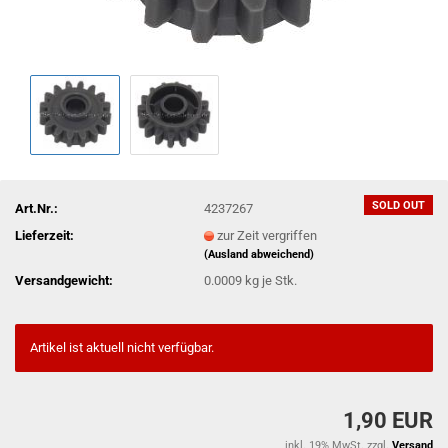
SOLD OUT
Art.Nr.:
4237267
Lieferzeit:
zur Zeit vergriffen
(Ausland abweichend)
Versandgewicht:
0.0009
kg je Stk.
Artikel ist aktuell nicht verfügbar.
1,90 EUR
inkl. 19% MwSt. zzgl.
Versand