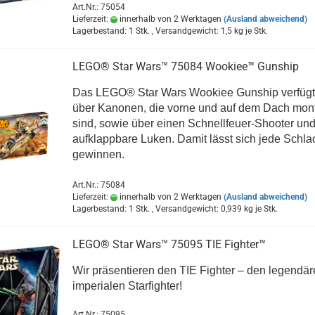
Art.Nr.: 75054
Lieferzeit:
innerhalb von 2 Werktagen
(Ausland abweichend)
Lagerbestand: 1 Stk. , Versandgewicht:
1,5
kg je Stk.
LEGO® Star Wars™ 75084 Wookiee™ Gunship
Das LEGO® Star Wars Wookiee Gunship verfügt 
über Kanonen, die vorne und auf dem Dach mont
sind, sowie über einen Schnellfeuer-Shooter un
aufklappbare Luken. Damit lässt sich jede Schla
gewinnen.
Art.Nr.: 75084
Lieferzeit:
innerhalb von 2 Werktagen
(Ausland abweichend)
Lagerbestand: 1 Stk. , Versandgewicht:
0,939
kg je Stk.
LEGO® Star Wars™ 75095 TIE Fighter™
Wir präsentieren den TIE Fighter – den legendär
imperialen Starfighter!
Art.Nr.: 75095