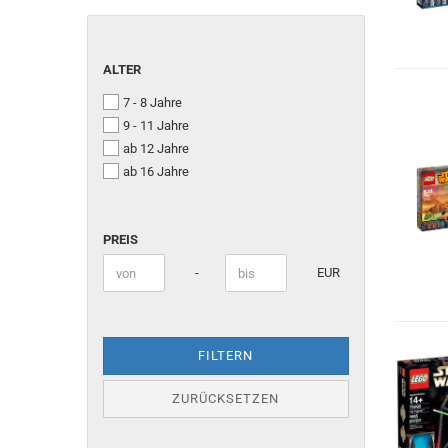
ALTER
ALTER
7 - 8 Jahre
9 - 11 Jahre
ab 12 Jahre
ab 16 Jahre
PREIS
PREIS
Preis bis
-
EUR
FILTERN
ZURÜCKSETZEN