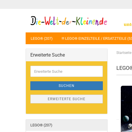
unt
LEGO® (207)
!!! LEGO® EINZELTEILE / ERSATZTEILE (5
Startseite
Erweiterte Suche
LEGO®
Erweiterte
Suche
SUCHEN
ERWEITERTE SUCHE
LEGO® (207)