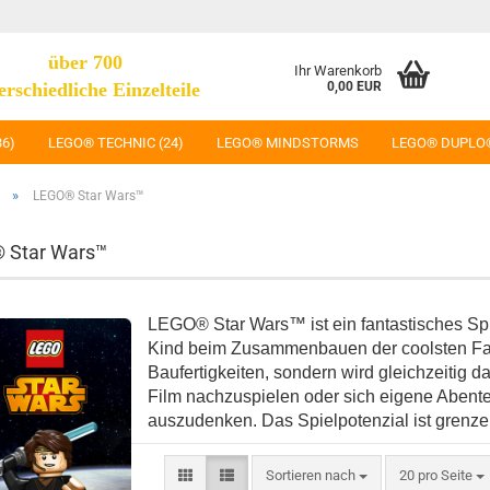
über 700
Ihr Warenkorb
erschiedliche Einzelteile
0,00 EUR
36)
LEGO® TECHNIC (24)
LEGO® MINDSTORMS
LEGO® DUPLO
»
LEGO® Star Wars™
 Star Wars™
LEGO® Star Wars™ ist ein fantastisches Spie
Kind beim Zusammenbauen der coolsten Fah
Baufertigkeiten, sondern wird gleichzeitig 
Film nachzuspielen oder sich eigene Abente
auszudenken. Das Spielpotenzial ist grenze
Sortieren nach
pro Seite
Sortieren nach
20 pro Seite