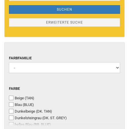
SUCHEN
ERWEITERTE SUCHE
FARBFAMILIE
FARBFAMILIE
FARBE
FARBE
Beige (TAN)
Blau (BLUE)
Dunkelbeige (DK. TAN)
Dunkelsteingrau (DK. ST. GREY)
helles Blau (BR. BLUE)