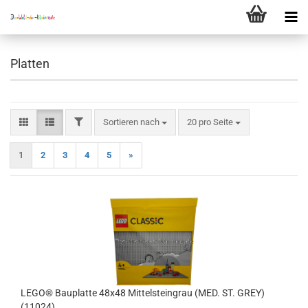
Platten
FILTER
Sortieren nach
pro Seite
Sortieren nach
20 pro Seite
1
2
3
4
5
»
LEGO® Bauplatte 48x48 Mittelsteingrau (MED. ST. GREY)
(11024)