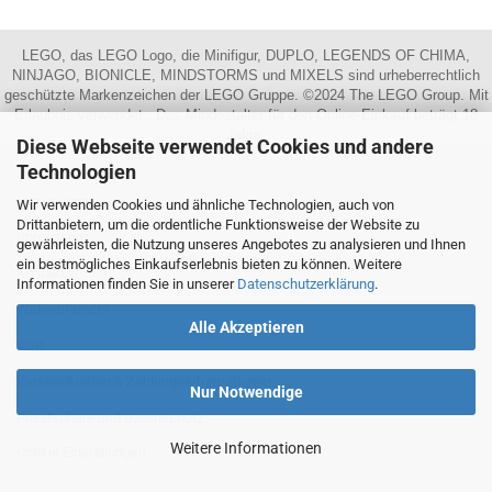
LEGO, das LEGO Logo, die Minifigur, DUPLO, LEGENDS OF CHIMA,
NINJAGO, BIONICLE, MINDSTORMS und MIXELS sind urheberrechtlich
geschützte Markenzeichen der LEGO Gruppe. ©2024 The LEGO Group. Mit
Erlaubnis verwendet . Das Mindestalter für den Online-Einkauf beträgt 18
Jahre.
Diese Webseite verwendet Cookies und andere
Technologien
MEHR ÜBER...
Wir verwenden Cookies und ähnliche Technologien, auch von
Drittanbietern, um die ordentliche Funktionsweise der Website zu
Impressum
gewährleisten, die Nutzung unseres Angebotes zu analysieren und Ihnen
ein bestmögliches Einkaufserlebnis bieten zu können. Weitere
Kontakt
Informationen finden Sie in unserer
Datenschutzerklärung
.
Widerrufsrecht
Alle Akzeptieren
AGB
Versandkosten & Zahlungsinformationen
Nur Notwendige
Privatsphäre und Datenschutz
Weitere Informationen
Cookie Einstellungen