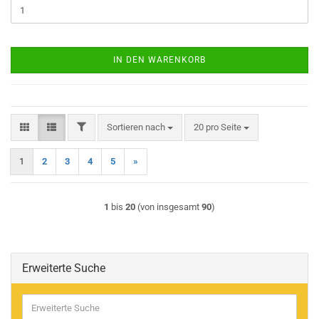
IN DEN WARENKORB
FILTER
Sortieren nach
pro Seite
Sortieren nach
20 pro Seite
1
2
3
4
5
»
1
bis
20
(von insgesamt
90
)
Erweiterte Suche
Erweiterte
Suche