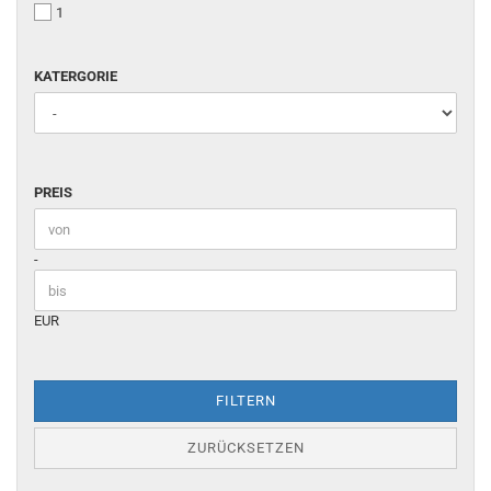
1
KATERGORIE
KATERGORIE
PREIS
PREIS
Preis bis
-
EUR
FILTERN
ZURÜCKSETZEN